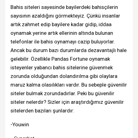
Bahis siteleri sayesinde bayilerdeki bahisçilerin
sayısının azaldığını görmekteyiz. Çünkü insanlar
artık zahmet edip bayilere kadar gidip, iddaa
oynamak yerine artık ellerinin altında bulunan
telefonlar ile bahis oynamayı cazip buluyorlar.
Ancak bu durum bazı durumlarda dezavantajlı hale
gelebilir. Özellikle Pandas Fortune oynamak
isteyenler yabancı bahis sitelerine güvenmek
zorunda olduğundan dolandırılma gibi olaylara
maruz kalma olasılıkları vardır. Bu sebeple güvenilir
siteler bulmak zorundadırlar. Peki bu güvenilir
siteler nelerdir? Sizler için araştırdığımız güvenilir
sitelerden bazıları şunlardır:
-Youwin