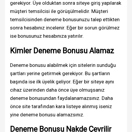
gerekiyor. Üye olduktan sonra siteye giriş yapılarak
müşteri temsilcisi ile görüşülmelidir. Müşteri
temsilcisinden deneme bonusunuzu talep ettikten
sonra hesabınız incelenir. Eğer bir sorun görülmez
ise bonusunuz hesabınıza yatırılır.
Kimler Deneme Bonusu Alamaz
Deneme bonusu alabilmek için sitelerin sunduğu
şartları yerine getirmek gerekiyor. Bu şartların
başında ise ilk üyelik geliyor. Eğer bir siteye aynı
cihaz üzerinden daha önce üye olmuşsanız
deneme bonusundan faydalanamazsınız. Daha
önce site tarafından kara listeye alınmış iseniz
yine deneme bonusu alamazsınız.
Deneme Bonusu Nakde Çevrilir