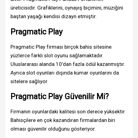
üreticisidir. Grafiklerini, oynayış biçimini, müziğini
baştan yaşağı kendisi dizayn etmiştir.
Pragmatic Play
Pragmatic Play firması birçok bahis sitesine
yüzlerce farklı slot oyunu sağlamaktadır.
Uluslararası alanda 10’dan fazla ödül kazanmıştır.
Ayrıca slot oyunları dışında kumar oyunlarını da
sitelere sağlıyor.
Pragmatic Play Güvenilir Mi?
Firmanın oyunlardaki kalitesi son derece yüksektir.
Bahisçilere en çok kazandıran firmalardan biri
olması güvenilir olduğunu gösteriyor.