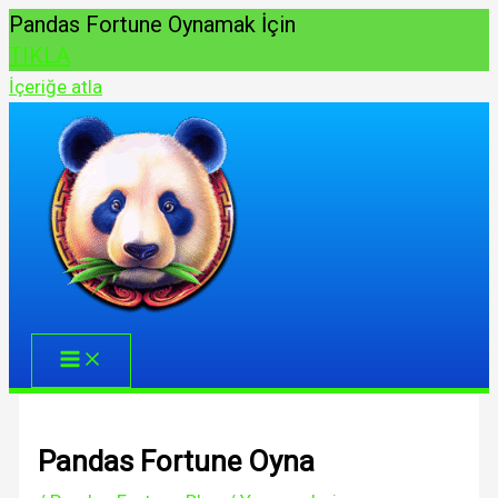
Pandas Fortune Oynamak İçin
TIKLA
İçeriğe atla
Pandas Fortune Oyna