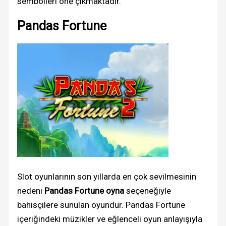
sembolleri öne çıkmaktadır.
Pandas Fortune
Slot oyunlarının son yıllarda en çok sevilmesinin
nedeni
Pandas Fortune oyna
seçeneğiyle
bahisçilere sunulan oyundur. Pandas Fortune
içeriğindeki müzikler ve eğlenceli oyun anlayışıyla