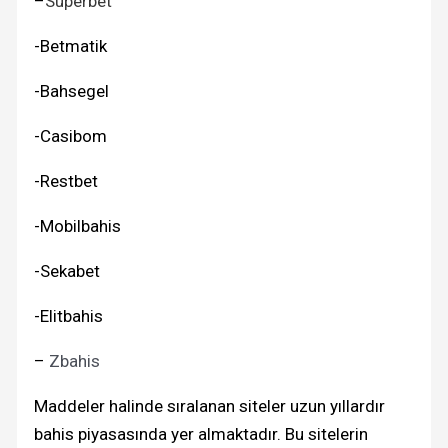
–
Superbet
-Betmatik
-Bahsegel
-Casibom
-Restbet
-Mobilbahis
-Sekabet
-Elitbahis
–
Zbahis
Maddeler halinde sıralanan siteler uzun yıllardır
bahis piyasasında yer almaktadır. Bu sitelerin