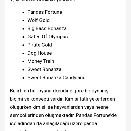
Pandas Fortune
Wolf Gold
Big Bass Bonanza
Gates Of Olympus
Pirate Gold
Dog House
Money Train
Sweet Bonanza
Sweet Bonanza Candyland
Belirtilen her oyunun kendine göre bir oynanış
biçimi ve konsepti vardır. Kimisi tatlı şekerlerden
oluşurken kimisi ise hayvanlardan veya nesne
sembollerinden oluşmaktadır. Pandas Fortune’de
ise adından da anlaşılacağı üzere panda