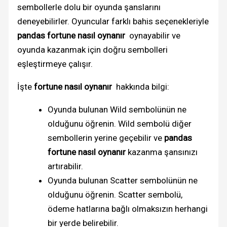
sembollerle dolu bir oyunda şanslarını
deneyebilirler. Oyuncular farklı bahis seçenekleriyle
pandas fortune nasıl oynanır
oynayabilir ve
oyunda kazanmak için doğru sembolleri
eşleştirmeye çalışır.
İşte
fortune nasıl oynanır
hakkında bilgi:
Oyunda bulunan Wild sembolünün ne
olduğunu öğrenin. Wild sembolü diğer
sembollerin yerine geçebilir ve
pandas
fortune nasıl oynanır
kazanma şansınızı
artırabilir.
Oyunda bulunan Scatter sembolünün ne
olduğunu öğrenin. Scatter sembolü,
ödeme hatlarına bağlı olmaksızın herhangi
bir yerde belirebilir.