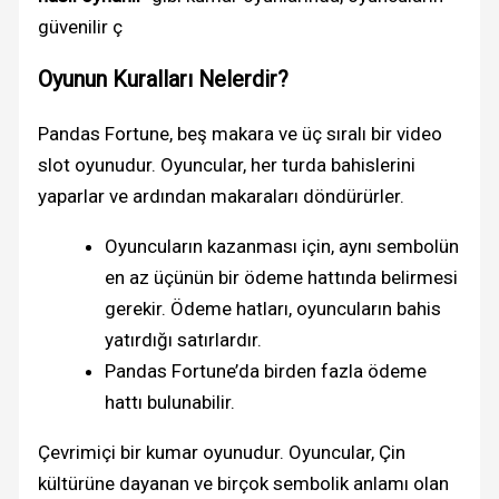
güvenilir ç
Oyunun Kuralları Nelerdir?
Pandas Fortune, beş makara ve üç sıralı bir video
slot oyunudur. Oyuncular, her turda bahislerini
yaparlar ve ardından makaraları döndürürler.
Oyuncuların kazanması için, aynı sembolün
en az üçünün bir ödeme hattında belirmesi
gerekir. Ödeme hatları, oyuncuların bahis
yatırdığı satırlardır.
Pandas Fortune’da birden fazla ödeme
hattı bulunabilir.
Çevrimiçi bir kumar oyunudur. Oyuncular, Çin
kültürüne dayanan ve birçok sembolik anlamı olan