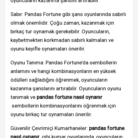
oyuncuların kazanma şansını artırabilir.
Sabır: Pandas Fortune gibi şans oyunlarında sabırlı
olmak önemlidir. Çoğu zaman, kazanmak için
birkaç tur oynamak gerekebilir. Oyuncuların,
kaybetmekten korkmadan sabırlı kalmaları ve
oyunu keyifle oynamaları önerilir.
Oyunu Tanıma: Pandas Fortune’da sembollerin
anlamını ve hangi kombinasyonların en yüksek
ödülleri sağladığını öğrenmek, oyuncuların
kazanma şanslarını artırabilir. Oyuncuların oyunu
tanımak ve
pandas fortune nasıl oynanır
sembollerin kombinasyonlarını öğrenmek için
oyunu birkaç tur oynamaları önerilir.
Güvenilir Çevrimiçi Kumarhaneler:
pandas fortune
nasıl oynanır
gibi kumar oyunlarında, oyuncuların