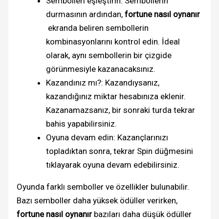
Sembolleri eşleştirin: Sembollerin
durmasının ardından,
fortune nasıl oynanır
ekranda beliren sembollerin
kombinasyonlarını kontrol edin. İdeal
olarak, aynı sembollerin bir çizgide
görünmesiyle kazanacaksınız.
Kazandınız mı?: Kazandıysanız,
kazandığınız miktar hesabınıza eklenir.
Kazanamazsanız, bir sonraki turda tekrar
bahis yapabilirsiniz.
Oyuna devam edin: Kazançlarınızı
topladıktan sonra, tekrar Spin düğmesini
tıklayarak oyuna devam edebilirsiniz.
Oyunda farklı semboller ve özellikler bulunabilir.
Bazı semboller daha yüksek ödüller verirken,
fortune nasıl oynanır
bazıları daha düşük ödüller