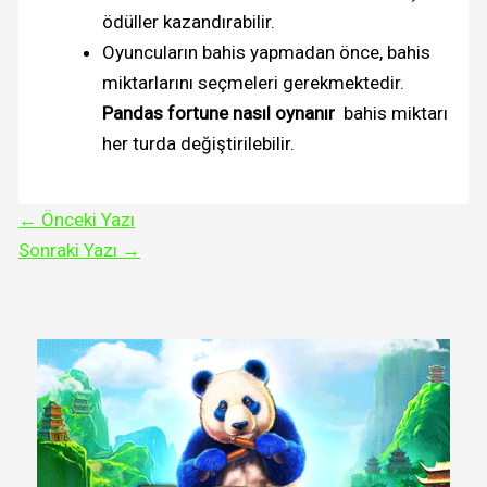
ödüller kazandırabilir.
Oyuncuların bahis yapmadan önce, bahis
miktarlarını seçmeleri gerekmektedir.
Pandas fortune nasıl oynanır
bahis miktarı
her turda değiştirilebilir.
←
Önceki Yazı
Sonraki Yazı
→