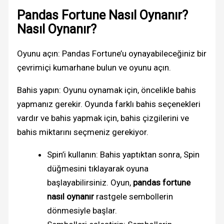
Pandas Fortune Nasıl Oynanır?
Nasıl Oynanır?
Oyunu açın: Pandas Fortune’u oynayabileceğiniz bir
çevrimiçi kumarhane bulun ve oyunu açın.
Bahis yapın: Oyunu oynamak için, öncelikle bahis
yapmanız gerekir. Oyunda farklı bahis seçenekleri
vardır ve bahis yapmak için, bahis çizgilerini ve
bahis miktarını seçmeniz gerekiyor.
Spin’i kullanın: Bahis yaptıktan sonra, Spin
düğmesini tıklayarak oyuna
başlayabilirsiniz. Oyun,
pandas fortune
nasıl oynanır
rastgele sembollerin
dönmesiyle başlar.