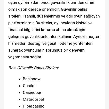
oyun oynamadan önce güvenilirliklerinden emin
olmak son derece önemlidir. Güvenilir bahis
siteleri, lisanslı, düzenlenmiş ve adil oyun sağlayan
platformlardır. Bu siteler, oyuncuların kişisel ve
finansal bilgilerini koruma altına almak için
gelişmiş güvenlik önlemleri kullanır. Ayrıca, müşteri
hizmetleri desteği ve çeşitli ödeme yöntemleri
sunarak oyuncuların sorunsuz bir deneyim
yaşamasını sağlar.
Bazı Güvenilir Bahis Siteleri;
Bahisnow
Casilot
Casinoper
Matadorbet
Hipercasino