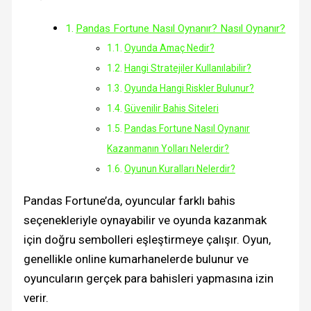
Pandas Fortune Nasıl Oynanır? Nasıl Oynanır?
Oyunda Amaç Nedir?
Hangi Stratejiler Kullanılabilir?
Oyunda Hangi Riskler Bulunur?
Güvenilir Bahis Siteleri
Pandas Fortune Nasıl Oynanır
Kazanmanın Yolları Nelerdir?
Oyunun Kuralları Nelerdir?
Pandas Fortune’da, oyuncular farklı bahis
seçenekleriyle oynayabilir ve oyunda kazanmak
için doğru sembolleri eşleştirmeye çalışır. Oyun,
genellikle online kumarhanelerde bulunur ve
oyuncuların gerçek para bahisleri yapmasına izin
verir.