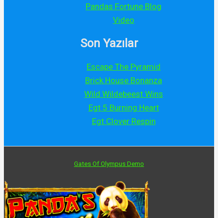
Pandas Fortune Blog
Video
Son Yazılar
Escape The Pyramid
Brick House Bonanza
Wild Wildebeest Wins
Egt 5 Burning Heart
Egt Clover Respin
Gates Of Olympus Demo