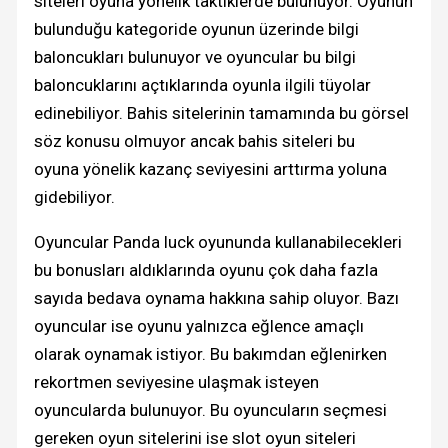
siteleri oyuna yönelik taktiklerde bulunuyor. Oyunun
bulunduğu kategoride oyunun üzerinde bilgi
baloncukları bulunuyor ve oyuncular bu bilgi
baloncuklarını açtıklarında oyunla ilgili tüyolar
edinebiliyor. Bahis sitelerinin tamamında bu görsel
söz konusu olmuyor ancak bahis siteleri bu
oyuna yönelik kazanç seviyesini arttırma yoluna
gidebiliyor.
Oyuncular Panda luck oyununda kullanabilecekleri
bu bonusları aldıklarında oyunu çok daha fazla
sayıda bedava oynama hakkına sahip oluyor. Bazı
oyuncular ise oyunu yalnızca eğlence amaçlı
olarak oynamak istiyor. Bu bakımdan eğlenirken
rekortmen seviyesine ulaşmak isteyen
oyuncularda bulunuyor. Bu oyuncuların seçmesi
gereken oyun sitelerini ise slot oyun siteleri