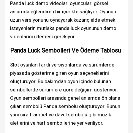
Panda luck demo videoları oyuncuları görsel
anlamda eğlendiren bir içerikte sağlıyor. Oyunun
uzun versiyonunu oynayarak kazanç elde etmek
isteyenlerin mutlaka panda luck oyununun demo
videolarını izlemesi gerekiyor.
Panda Luck Sembolleri Ve Ödeme Tablosu
Slot oyunları farklı versiyonlarda ve sürümlerde
piyasada gösterime giren oyun seçeneklerini
oluşturuyor. Bu bakımdan oyun içinde bulunan
sembollerde sürümlere göre değişim gösteriyor.
Oyun sembolleri arasında genel anlamda ön plana
çıkan sembolü Panda sembolü oluşturuyor. Bunun
yanı sıra trampet ve davul sembolü gibi müzik
aletlerini ve harf sembollerine yer veriliyor.