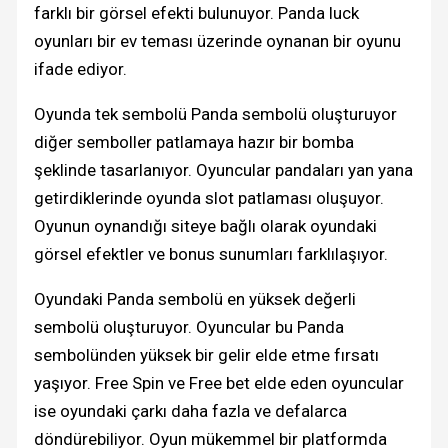
farklı bir görsel efekti bulunuyor. Panda luck
oyunları bir ev teması üzerinde oynanan bir oyunu
ifade ediyor.
Oyunda tek sembolü Panda sembolü oluşturuyor
diğer semboller patlamaya hazır bir bomba
şeklinde tasarlanıyor. Oyuncular pandaları yan yana
getirdiklerinde oyunda slot patlaması oluşuyor.
Oyunun oynandığı siteye bağlı olarak oyundaki
görsel efektler ve bonus sunumları farklılaşıyor.
Oyundaki Panda sembolü en yüksek değerli
sembolü oluşturuyor. Oyuncular bu Panda
sembolünden yüksek bir gelir elde etme fırsatı
yaşıyor. Free Spin ve Free bet elde eden oyuncular
ise oyundaki çarkı daha fazla ve defalarca
döndürebiliyor. Oyun mükemmel bir platformda