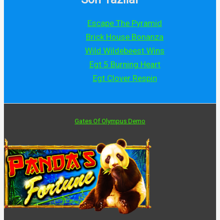
Escape The Pyramid
Brick House Bonanza
Wild Wildebeest Wins
Egt 5 Burning Heart
Egt Clover Respin
Gates Of Olympus Demo