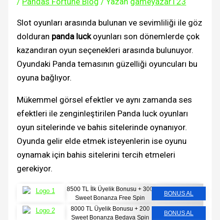
/
Pandas Fortune Blog
/ Yazan
gameyazar123
Slot oyunları arasında bulunan ve sevimliliği ile göz
dolduran
panda luck
oyunları son dönemlerde çok
kazandıran oyun seçenekleri arasında bulunuyor.
Oyundaki Panda temasının güzelliği oyuncuları bu
oyuna bağlıyor.
Mükemmel görsel efektler ve aynı zamanda ses
efektleri ile zenginleştirilen Panda luck oyunları
oyun sitelerinde ve bahis sitelerinde oynanıyor.
Oyunda gelir elde etmek isteyenlerin ise oyunu
oynamak için bahis sitelerini tercih etmeleri
gerekiyor.
8500 TL İlk Üyelik Bonusu + 300
BONUS AL
Sweet Bonanza Free Spin
8000 TL Üyelik Bonusu + 200
BONUS AL
Sweet Bonanza Bedava Spin