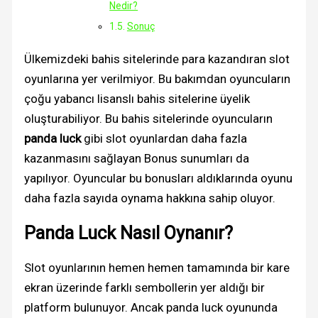
Nedir?
Sonuç
Ülkemizdeki bahis sitelerinde para kazandıran slot
oyunlarına yer verilmiyor. Bu bakımdan oyuncuların
çoğu yabancı lisanslı bahis sitelerine üyelik
oluşturabiliyor. Bu bahis sitelerinde oyuncuların
panda luck
gibi slot oyunlardan daha fazla
kazanmasını sağlayan Bonus sunumları da
yapılıyor. Oyuncular bu bonusları aldıklarında oyunu
daha fazla sayıda oynama hakkına sahip oluyor.
Panda Luck Nasıl Oynanır?
Slot oyunlarının hemen hemen tamamında bir kare
ekran üzerinde farklı sembollerin yer aldığı bir
platform bulunuyor. Ancak panda luck oyununda