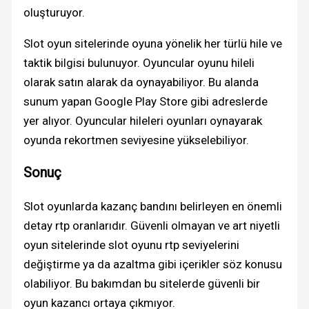
oluşturuyor.
Slot oyun sitelerinde oyuna yönelik her türlü hile ve
taktik bilgisi bulunuyor. Oyuncular oyunu hileli
olarak satın alarak da oynayabiliyor. Bu alanda
sunum yapan Google Play Store gibi adreslerde
yer alıyor. Oyuncular hileleri oyunları oynayarak
oyunda rekortmen seviyesine yükselebiliyor.
Sonuç
Slot oyunlarda kazanç bandını belirleyen en önemli
detay rtp oranlarıdır. Güvenli olmayan ve art niyetli
oyun sitelerinde slot oyunu rtp seviyelerini
değiştirme ya da azaltma gibi içerikler söz konusu
olabiliyor. Bu bakımdan bu sitelerde güvenli bir
oyun kazancı ortaya çıkmıyor.