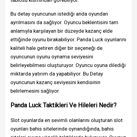
tablosu kısmından görebiliyor.
Bu detay oyuncunun istediği anda oyundan
ayrılmasını da sağlıyor. Oyuncu beklentisini tam
anlamıyla karşılayan bir düzeyde kazanç elde
ettiğinde oyunu bırakabiliyor. Panda Luck oyunlarını
kaliteli hale getiren diğer bir seçeneği de
oyuncunun oyunu oynama seviyesini
belirleyebilmesi oluşturuyor. Oyuncu oyuna dilediği
miktarda yatırım da yapabiliyor. Bu Detay
oyuncunun kazanç seviyesini kendisinin
belirlemesini sağlıyor.
Panda Luck Taktikleri Ve Hileleri Nedir?
Slot oyunlarda en sevimli olanlarını oluşturan slot
oyunları bahis sitelerinde oynandığında, bahis