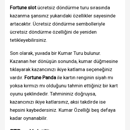
Fortune slot
ücretsiz döndürme turu sırasında
kazanma şansınız yukarıdaki özellikler sayesinde
artacaktır. Ücretsiz döndürme sembolleriyle
ücretsiz döndürme özelliğini de yeniden
tetikleyebilirsiniz.
Son olarak, yuvada bir Kumar Turu bulunur.
Kazanan her dönüşün sonunda, kumar düğmesine
tıklayarak kazancınızı ikiye katlama seçeneğiniz
vardır.
Fortune Panda
ile kartın renginin siyah mı
yoksa kırmızı mı olduğunu tahmin ettiğiniz bir kart
oyunu şeklindedir. Tahmininiz doğruysa,
kazancınızı ikiye katlarsınız, aksi takdirde ise
hepsini kaybedersiniz. Kumar Özelliği beş defaya
kadar oynanabilir.