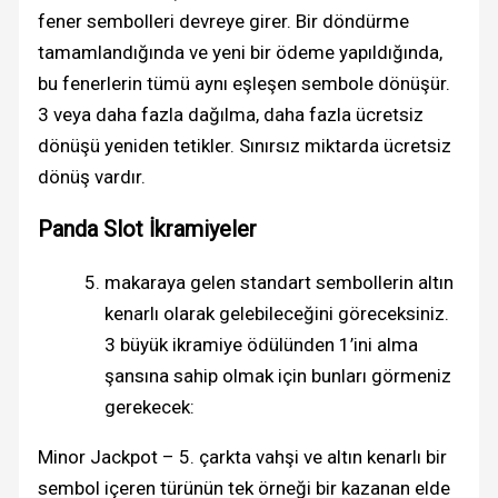
fener sembolleri devreye girer. Bir döndürme
tamamlandığında ve yeni bir ödeme yapıldığında,
bu fenerlerin tümü aynı eşleşen sembole dönüşür.
3 veya daha fazla dağılma, daha fazla ücretsiz
dönüşü yeniden tetikler. Sınırsız miktarda ücretsiz
dönüş vardır.
Panda Slot İkramiyeler
makaraya gelen standart sembollerin altın
kenarlı olarak gelebileceğini göreceksiniz.
3 büyük ikramiye ödülünden 1’ini alma
şansına sahip olmak için bunları görmeniz
gerekecek:
Minor Jackpot – 5. çarkta vahşi ve altın kenarlı bir
sembol içeren türünün tek örneği bir kazanan elde