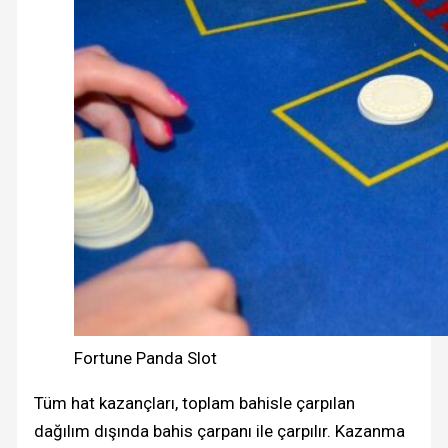
Fortune Panda Slot
Tüm hat kazançları, toplam bahisle çarpılan
dağılım dışında bahis çarpanı ile çarpılır. Kazanma