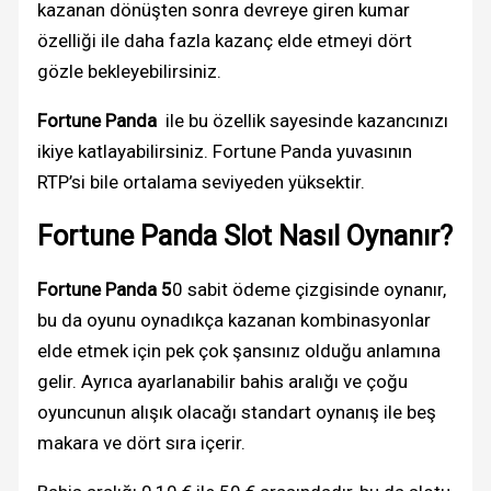
kazanan dönüşten sonra devreye giren kumar
özelliği ile daha fazla kazanç elde etmeyi dört
gözle bekleyebilirsiniz.
Fortune Panda
ile bu özellik sayesinde kazancınızı
ikiye katlayabilirsiniz. Fortune Panda yuvasının
RTP’si bile ortalama seviyeden yüksektir.
Fortune Panda Slot Nasıl Oynanır?
Fortune Panda 5
0 sabit ödeme çizgisinde oynanır,
bu da oyunu oynadıkça kazanan kombinasyonlar
elde etmek için pek çok şansınız olduğu anlamına
gelir. Ayrıca ayarlanabilir bahis aralığı ve çoğu
oyuncunun alışık olacağı standart oynanış ile beş
makara ve dört sıra içerir.