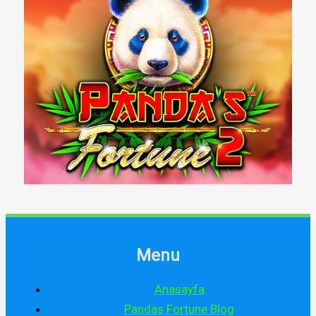
Menu
Anasayfa
Pandas Fortune Blog