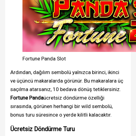
Fortune Panda Slot
Ardından, dağılım sembolü yalnızca birinci, ikinci
ve üçüncü makaralarda görünür. Bu makaralara üç
saçılma atarsanız, 10 bedava dönüş tetiklersiniz.
Fortune Panda
ücretsiz döndürme özelliği
sırasında, görünen herhangi bir wild sembolü,
bonus turu süresince o yerde kilitli kalacaktır.
Ücretsiz Döndürme Turu